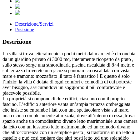
Descrizione/Servizi
Posizione
Descrizione
La villa si trova letteralmente a pochi metri dal mare ed è circondata
da un giardino privato di 3000 mq, interamente ricoperto da prato ,
sullo stesso sorge una straordinaria piscina riscaldata di 8×4 metri e
sul terrazzo troverete una jacuzzi panoramica riscaldata con vista
mare e tramonto mozzafiato ,il tutto è fantastico ! E questo è solo
l’inizio: la villa è dotata di ogni comfort e comodità di cui potreste
aver bisogno, assicurandovi un soggiorno il più confortevole e
piacevole possibile.
La proprietà si compone di due edifici, ciascuno con il proprio
fascino. L’edificio anteriore vanta un’ampia terrazza ombreggiata
che insiste su entrambe i lati ,con una spettacolare vista sul mare,
una cucina completamente attrezzata, dove all’interno di essa ,trova
spazio anche un comodissimo divano letto matrimoniale ,una camera
da letto con un lussuoso letto matrimoniale ed un comodo divano
che all’occorrenza con un semplice gesto , si trasforma in un letto a
castello e può così ospitare due altri posti letto ,ed uno splendido