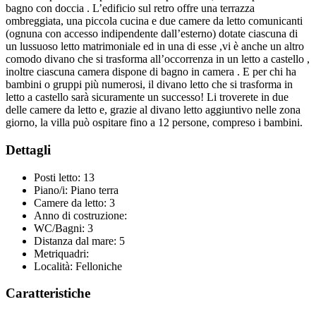
bagno con doccia . L’edificio sul retro offre una terrazza
ombreggiata, una piccola cucina e due camere da letto comunicanti
(ognuna con accesso indipendente dall’esterno) dotate ciascuna di
un lussuoso letto matrimoniale ed in una di esse ,vi è anche un altro
comodo divano che si trasforma all’occorrenza in un letto a castello ,
inoltre ciascuna camera dispone di bagno in camera . E per chi ha
bambini o gruppi più numerosi, il divano letto che si trasforma in
letto a castello sarà sicuramente un successo! Li troverete in due
delle camere da letto e, grazie al divano letto aggiuntivo nelle zona
giorno, la villa può ospitare fino a 12 persone, compreso i bambini.
Dettagli
Posti letto:
13
Piano/i:
Piano terra
Camere da letto:
3
Anno di costruzione:
WC/Bagni:
3
Distanza dal mare:
5
Metriquadri:
Località:
Felloniche
Caratteristiche